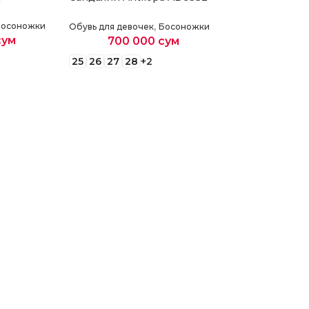
,
Босоножки
Обувь для девочек
Босоножки
сум
700 000
сум
25
26
27
28
+2
етры
Выберите параметры