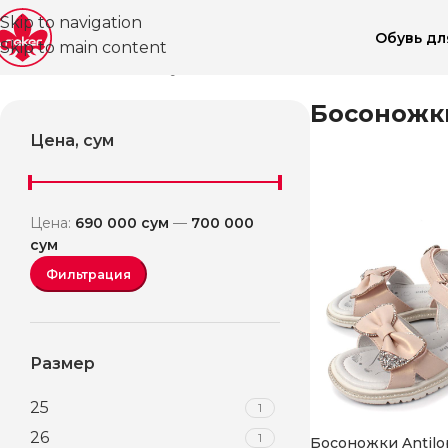
Skip to navigation
Обувь д
Skip to main content
Главная
Магазин
Обувь для девочек
Босоножки
Босоножк
Цена, сум
Цена:
690 000 сум
—
700 000
сум
Фильтрация
Размер
25
1
26
1
Босоножки Antilo