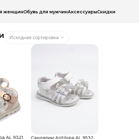
ля женщин
Обувь для мужчин
Аксессуары
Скидки
и
pa AL 9321
Сандалии Antilopa AL 9532