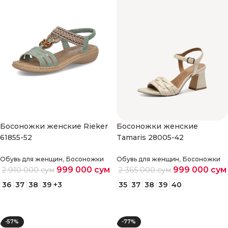
Босоножки женские Rieker
Босоножки женские
61855-52
Tamaris 28005-42
,
,
Обувь для женщин
Босоножки
Обувь для женщин
Босоножки
999 000
сум
999 000
сум
2 910 000
сум
2 365 000
сум
36
37
38
39
+3
35
37
38
39
40
Выберите параметры
Выберите параметры
-57%
-77%