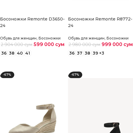
Босоножки Remonte D3650-
Босоножки Remonte R8772-
24
24
,
,
Обувь для женщин
Босоножки
Обувь для женщин
Босоножки
599 000
сум
999 000
сум
2 904 000
сум
2 980 000
сум
36
38
40
41
36
37
38
39
+3
Выберите параметры
Выберите параметры
-67%
-67%