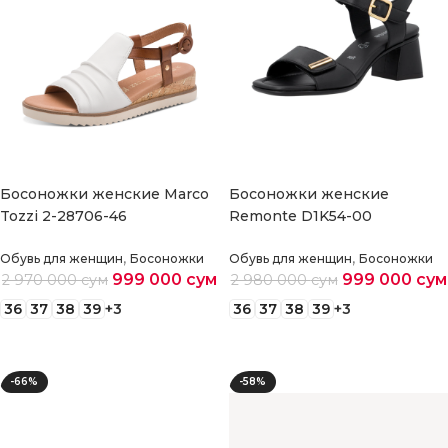
Босоножки женские Marco
Босоножки женские
Tozzi 2-28706-46
Remonte D1K54-00
,
,
Обувь для женщин
Босоножки
Обувь для женщин
Босоножки
999 000
сум
999 000
сум
2 970 000
сум
2 980 000
сум
36
37
38
39
+3
36
37
38
39
+3
Выберите параметры
Выберите параметры
-66%
-58%