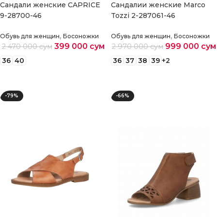
Cандали женские CAPRICE
Cандалии женские Marco
9-28700-46
Tozzi 2-287061-46
,
,
Обувь для женщин
Босоножки
Обувь для женщин
Босоножки
399 000
сум
999 000
сум
2 470 000
сум
2 970 000
сум
36
40
36
37
38
39
+2
Выберите параметры
Выберите параметры
-79%
-66%