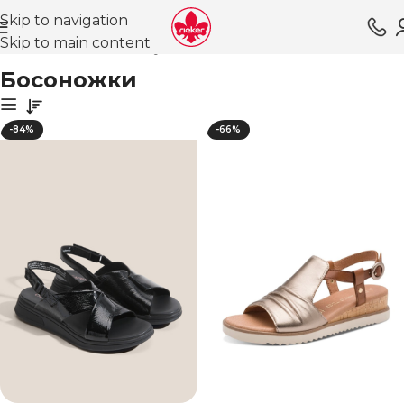
Skip to navigation
Skip to main content
Главная
Магазин
Обувь для женщин
Босоножки
Босоножки
-84%
-66%