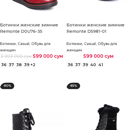
Ботинки женские зимние
Ботинки женские зимние
Remonte D0U76-35
Remonte D5981-01
,
,
,
,
Ботинки
Casual
Обувь для
Ботинки
Casual
Обувь для
женщин
женщин
599 000
сум
599 000
сум
3 993 000
сум
36
37
38
39
+2
36
37
39
40
41
Выберите параметры
Выберите параметры
-80%
-85%