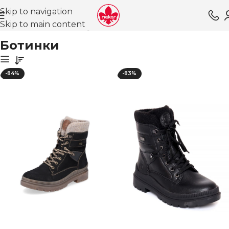
Skip to navigation
Skip to main content
Главная
Магазин
Обувь для женщин
Ботинки
Ботинки
-84%
-83%