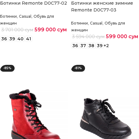
Ботинки Remonte D0C77-02
Ботинки женские зимние
Remonte D0C77-03
,
,
Ботинки
Casual
Обувь для
,
,
женщин
Ботинки
Casual
Обувь для
599 000
сум
3 701 000
сум
женщин
599 000
сум
3 594 000
сум
36
39
40
41
36
37
38
39
+2
Выберите параметры
Выберите параметры
-85%
-81%