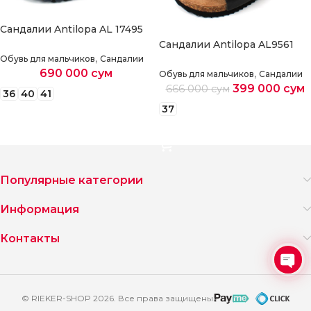
Сандалии Antilopa AL 17495
Сандалии Antilopa AL9561
,
Обувь для мальчиков
Сандалии
690 000
сум
,
Обувь для мальчиков
Сандалии
399 000
сум
666 000
сум
36
40
41
37
Выберите параметры
Выберите параметры
Популярные категории
Информация
Контакты
Ope
chat
© RIEKER-SHOP 2026. Все права защищены