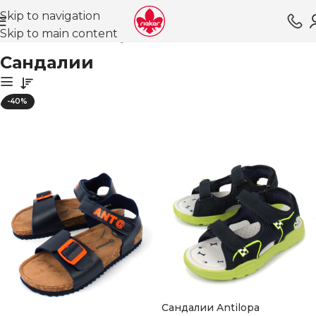
Skip to navigation
Skip to main content
Главная
Магазин
Обувь для мальчиков
Сандалии
Сандалии
-40%
Сандалии Antilopa