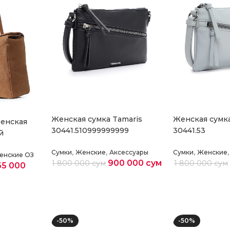
Женская сумка Tamaris
Женская сумка
женская
30441.510999999999
30441.53
й
,
,
,
,
Сумки
Женские
Аксессуары
Сумки
Женские
енские ОЗ
900 000
сум
1 800 000
сум
1 800 000
сум
65 000
Выберите параметры
Выберите па
етры
-50%
-50%