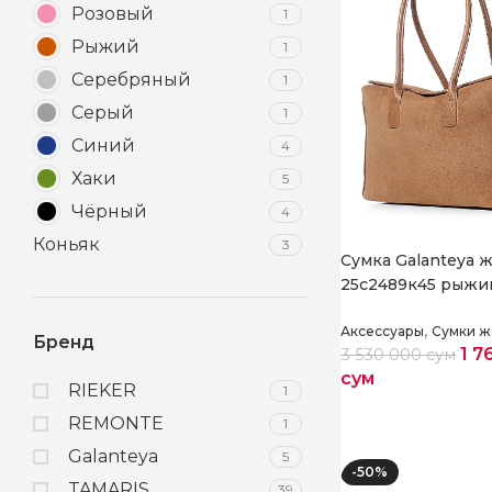
Розовый
1
Рыжий
1
Серебряный
1
Серый
1
Синий
4
Хаки
5
Чёрный
4
Коньяк
3
Cумка Galanteya 
25с2489к45 рыжи
,
Аксессуары
Сумки ж
Бренд
1 7
3 530 000
сум
сум
RIEKER
1
Выберите парам
REMONTE
1
Galanteya
5
-50%
TAMARIS
39