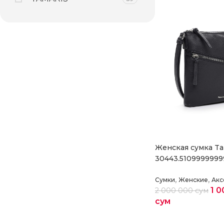
Женская сумка Ta
30443.5109999999
,
,
Сумки
Женские
Акс
1 0
2 000 000
сум
сум
Выберите парам