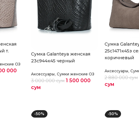
Cумка Galante
женская
25с1471к45з с
й т.
Cумка Galanteya женская
коричневый
23с944к45 черный
енские ОЗ
,
500 000
Аксессуары
Сум
,
Аксессуары
Сумки женские ОЗ
2 880 000
сум
1 500 000
3 000 000
сум
сум
сум
етры
Выберите па
Выберите параметры
-50%
-50%