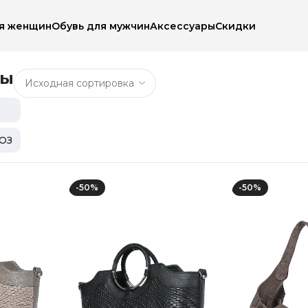
ля женщин
Обувь для мужчин
Аксессуары
Скидки
ры
ОЗ
-50%
-50%