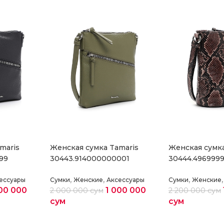
maris
Женская сумка Tamaris
Женская сумка
99
30443.914000000001
30444.496999
,
,
,
,
ессуары
Сумки
Женские
Аксессуары
Сумки
Женские
00 000
1 000 000
2 000 000
сум
2 200 000
сум
сум
сум
етры
Выберите параметры
Выберите па