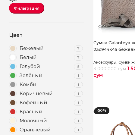
Фильтрация
Цвет
Cумка Galanteya 
Бежевый
7
23с944к45 бежевы
Белый
7
,
Аксессуары
Сумки ж
Голубой
5
1 
3 000 000
сум
сум
Зелёный
1
Комби
1
Выберите парам
Коричневый
1
Кофейный
1
-50%
Красный
1
Молочный
1
Оранжевый
1