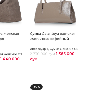
ya женская
Cумка Galanteya женская
еро
25с1921к45 кофейный
,
Аксессуары
Сумки женские ОЗ
1 365 000
2 730 000
сум
ки женские ОЗ
1 440 000
сум
Выберите параметры
раметры
-50%