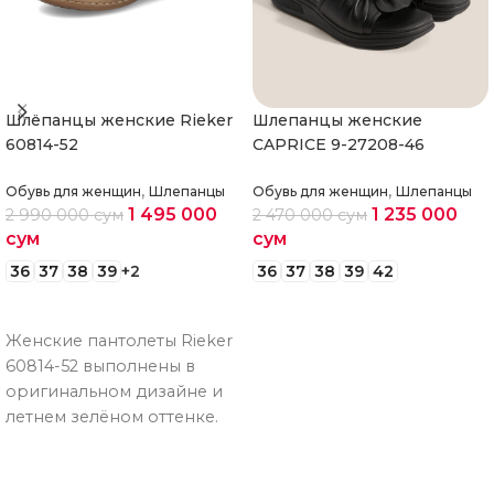
Шлёпанцы женские Rieker
Шлепанцы женские
60814-52
CAPRICE 9-27208-46
,
,
Обувь для женщин
Шлепанцы
Обувь для женщин
Шлепанцы
1 495 000
1 235 000
2 990 000
сум
2 470 000
сум
сум
сум
36
37
38
39
+2
36
37
38
39
42
Выберите параметры
Выберите параметры
Женские пантолеты Rieker
60814-52 выполнены в
оригинальном дизайне и
летнем зелёном оттенке.
Верхний ремешок
фиксируется липучкой и
легко регулируется по