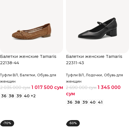
Балетки женские Tamaris
Балетки женские Tamaris
22138-44
22311-43
,
,
,
,
Туфли ВЛ
Балетки
Обувь для
Туфли ВЛ
Лодочки
Обувь для
женщин
женщин
1 017 500
сум
1 345 000
2 035 000
сум
2 690 000
сум
сум
36
38
39
40
+2
36
38
39
40
41
Выберите параметры
Выберите параметры
-70%
-50%