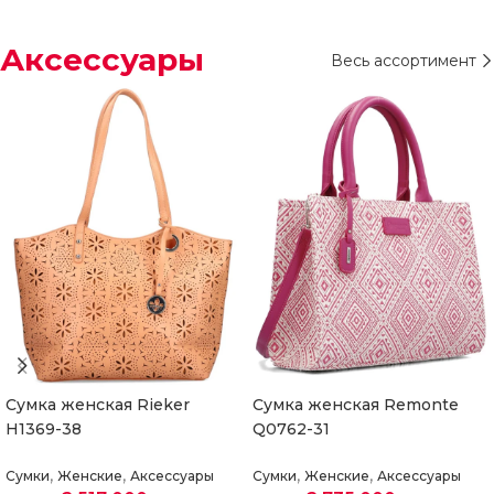
пастельно-зеленого
оттенка станут идеальным
Аксессуары
Весь ассортимент
выбором
Сумка женская Rieker
Сумка женская Remonte
H1369-38
Q0762-31
,
,
,
,
Сумки
Женские
Аксессуары
Сумки
Женские
Аксессуары