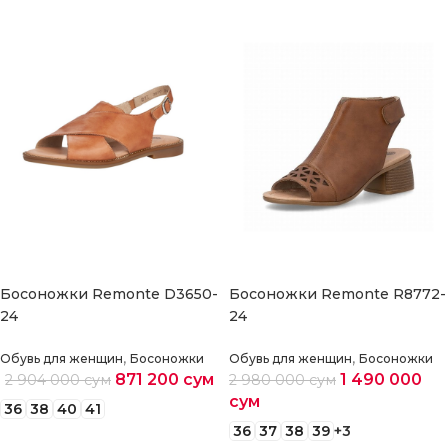
Босоножки Remonte D3650-
Босоножки Remonte R8772-
24
24
,
,
Обувь для женщин
Босоножки
Обувь для женщин
Босоножки
871 200
сум
1 490 000
2 904 000
сум
2 980 000
сум
сум
36
38
40
41
36
37
38
39
+3
Выберите параметры