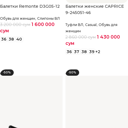
Балетки Remonte D3G05-12
Балетки женские CAPRICE
9-245051-46
,
Обувь для женщин
Слипоны ВЛ
1 600 000
,
,
3 200 000
сум
Туфли ВЛ
Casual
Обувь для
сум
женщин
1 430 000
2 860 000
сум
36
38
40
сум
Выберите параметры
36
37
38
39
+2
Выберите параметры
-50%
-50%