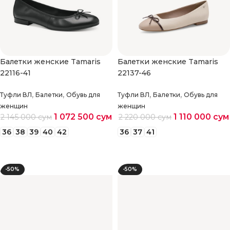
Балетки женские Tamaris
Балетки женские Tamaris
22116-41
22137-46
,
,
,
,
Туфли ВЛ
Балетки
Обувь для
Туфли ВЛ
Балетки
Обувь для
женщин
женщин
1 072 500
сум
1 110 000
сум
2 145 000
сум
2 220 000
сум
36
38
39
40
42
36
37
41
Выберите параметры
Выберите параметры
-50%
-50%