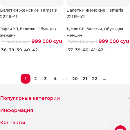
Балетки женские Tamaris
Балетки женские Tamaris
22116-41
22119-42
,
,
,
,
Туфли ВЛ
Балетки
Обувь для
Туфли ВЛ
Балетки
Обувь для
женщин
женщин
999 000
сум
999 000
сум
2 145 000
сум
2 365 000
сум
36
38
39
40
42
37
39
40
41
42
Выберите параметры
Выберите параметры
1
2
3
4
…
20
21
22
→
Популярные категории
Информация
Контакты