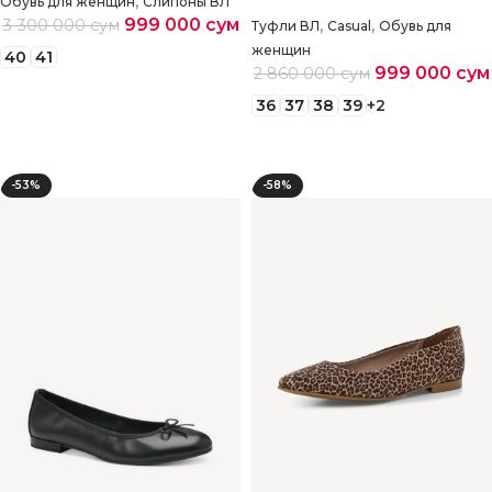
,
Обувь для женщин
Слипоны ВЛ
999 000
сум
,
,
3 300 000
сум
Туфли ВЛ
Casual
Обувь для
женщин
40
41
999 000
сум
2 860 000
сум
Выберите параметры
36
37
38
39
+2
Выберите параметры
-53%
-58%