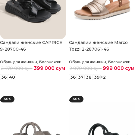
Cандали женские CAPRICE
Cандалии женские Marco
9-28700-46
Tozzi 2-287061-46
,
,
Обувь для женщин
Босоножки
Обувь для женщин
Босоножки
399 000
сум
999 000
сум
2 470 000
сум
2 970 000
сум
36
40
36
37
38
39
+2
Выберите параметры
Выберите параметры
-50%
-50%