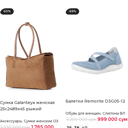
-50%
-69%
Балетки Remonte D3G05-12
Cумка Galanteya женская
25с2489к45 рыжий
,
Обувь для женщин
Слипоны ВЛ
999 000
сум
3 200 000
сум
,
Аксессуары
Сумки женские ОЗ
1 765 000
3 530 000
сум
36
38
40