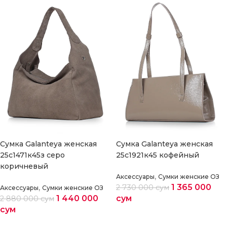
Cумка Galanteya женская
Cумка Galanteya женская
25с1471к45з серо
25с1921к45 кофейный
коричневый
,
Аксессуары
Сумки женские ОЗ
,
1 365 000
2 730 000
сум
Аксессуары
Сумки женские ОЗ
1 440 000
сум
2 880 000
сум
сум
Выберите параметры
Выберите параметры