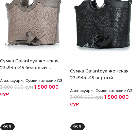
Cумка Galanteya женская
23с944к45 бежевый т.
Cумка Galanteya женская
23с944к45 черный
,
Аксессуары
Сумки женские ОЗ
1 500 000
3 000 000
сум
,
Аксессуары
Сумки женские ОЗ
сум
1 500 000
3 000 000
сум
сум
Выберите параметры
Выберите параметры
-50%
-50%