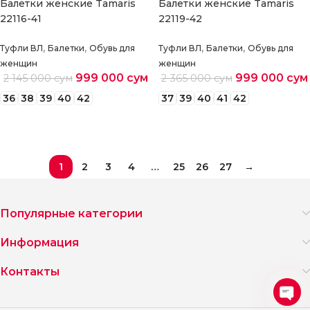
Балетки женские Tamaris
Балетки женские Tamaris
22116-41
22119-42
,
,
,
,
Туфли ВЛ
Балетки
Обувь для
Туфли ВЛ
Балетки
Обувь для
женщин
женщин
999 000
сум
999 000
сум
2 145 000
сум
2 365 000
сум
36
38
39
40
42
37
39
40
41
42
Выберите параметры
Выберите параметры
1
2
3
4
…
25
26
27
→
Популярные категории
Информация
Контакты