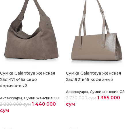
Cумка Galanteya женская
Cумка Galanteya женская
25с1471к45з серо
25с1921к45 кофейный
коричневый
,
Аксессуары
Сумки женские ОЗ
,
1 365 000
2 730 000
сум
Аксессуары
Сумки женские ОЗ
1 440 000
сум
2 880 000
сум
сум
Выберите параметры
Выберите параметры