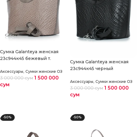
Cумка Galanteya женская
23с944к45 бежевый т.
Cумка Galanteya женская
23с944к45 черный
,
Аксессуары
Сумки женские ОЗ
1 500 000
3 000 000
сум
,
Аксессуары
Сумки женские ОЗ
сум
1 500 000
3 000 000
сум
сум
Выберите параметры
Выберите параметры
-50%
-50%