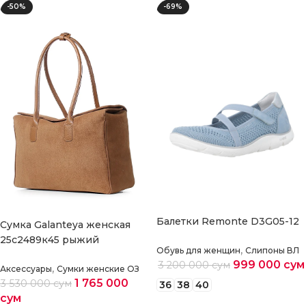
-50%
-69%
Балетки Remonte D3G05-12
Cумка Galanteya женская
25с2489к45 рыжий
,
Обувь для женщин
Слипоны ВЛ
999 000
сум
3 200 000
сум
,
Аксессуары
Сумки женские ОЗ
1 765 000
3 530 000
сум
36
38
40
сум