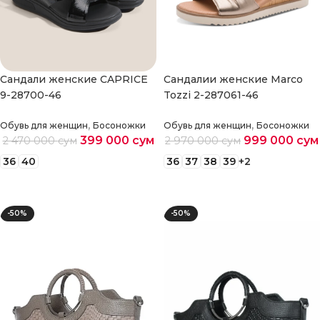
Cандали женские CAPRICE
Cандалии женские Marco
9-28700-46
Tozzi 2-287061-46
,
,
Обувь для женщин
Босоножки
Обувь для женщин
Босоножки
399 000
сум
999 000
сум
2 470 000
сум
2 970 000
сум
36
40
36
37
38
39
+2
Выберите параметры
Выберите параметры
-50%
-50%