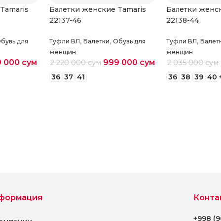
Tamaris
Балетки женские Tamaris
Балетки женск
22137-46
22138-44
,
,
,
бувь для
Туфли ВЛ
Балетки
Обувь для
Туфли ВЛ
Балет
женщин
женщин
9 000
сум
999 000
сум
2 220 000
сум
2 035 000
сум
36
37
41
36
38
39
40
етры
Выберите параметры
Выберите па
формация
Конта
+998 (9