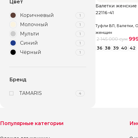
Цвет
Балетки женские 
22116-41
Коричневый
1
Молочный
1
,
,
Туфли ВЛ
Балетки
О
женщин
Мульти
1
99
2 145 000
сум
Синий
1
36
38
39
40
42
Чёрный
1
Выберите парам
Бренд
TAMARIS
4
Популярные категории
Ин