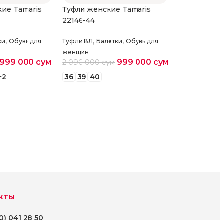
ие Tamaris
Туфли женские Tamaris
22146-44
,
,
,
ки
Обувь для
Туфли ВЛ
Балетки
Обувь для
женщин
999 000
сум
999 000
сум
2 090 000
сум
+2
36
39
40
раметры
Выберите параметры
кты
0) 041 28 50