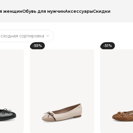
ля женщин
Обувь для мужчин
Аксессуары
Скидки
тки
-55%
-51%