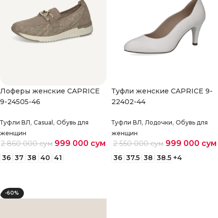
Лоферы женские CAPRICE
Туфли женские CAPRICE 9-
9-24505-46
22402-44
,
,
,
,
Туфли ВЛ
Casual
Обувь для
Туфли ВЛ
Лодочки
Обувь для
женщин
женщин
999 000
сум
999 000
сум
2 860 000
сум
2 550 000
сум
36
37
38
40
41
36
37.5
38
38.5
+4
Выберите параметры
Выберите параметры
-60%