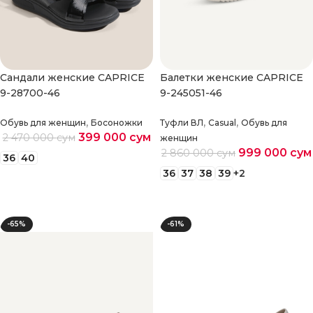
Cандали женские CAPRICE
Балетки женские CAPRICE
9-28700-46
9-245051-46
,
,
,
Обувь для женщин
Босоножки
Туфли ВЛ
Casual
Обувь для
399 000
сум
2 470 000
сум
женщин
999 000
сум
2 860 000
сум
36
40
36
37
38
39
+2
Выберите параметры
Выберите параметры
-65%
-61%