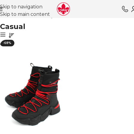
Skip to navigation
Skip to main content
Главная
Магазин
Обувь для детей
Ботинки
Casual
Casual
-68%