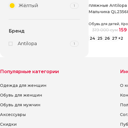
Жёлтый
пляжные Antilopa
1
Мальчика QL2356
,
Обувь для детей
Кро
159
319 000
сум
Бренд
24
25
26
27
+2
Antilopa
1
Выберите парам
Популярные категории
Ин
Одежда для женщин
О к
Обувь для женщин
Кон
Обувь для мужчин
Пол
Аксессуары
Сог
Скидки
Пуб