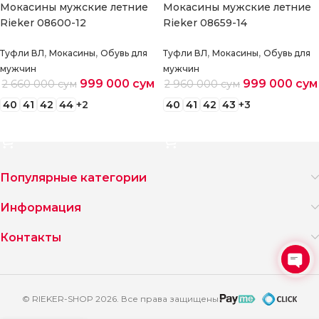
Мокасины мужские летние
Мокасины мужские летние
Rieker 08600-12
Rieker 08659-14
,
,
,
,
Туфли ВЛ
Мокасины
Обувь для
Туфли ВЛ
Мокасины
Обувь для
мужчин
мужчин
999 000
сум
999 000
сум
2 660 000
сум
2 960 000
сум
40
41
42
44
+2
40
41
42
43
+3
Выберите параметры
Выберите параметры
Популярные категории
Информация
Контакты
Ope
chat
© RIEKER-SHOP 2026. Все права защищены