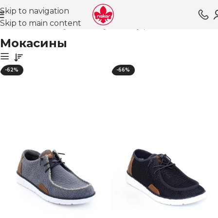
Skip to navigation
Skip to main content
ная
Магазин
Обувь для мужчин
Туфли ВЛ
Мокасины
Мокасины
-62%
-66%