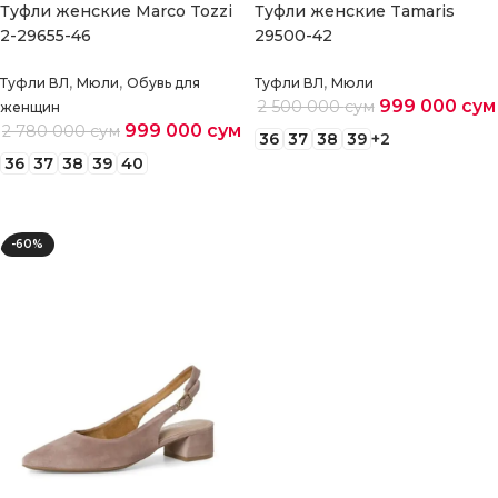
Туфли женские Marco Tozzi
Туфли женские Tamaris
2-29655-46
29500-42
,
,
,
Туфли ВЛ
Мюли
Обувь для
Туфли ВЛ
Мюли
999 000
сум
2 500 000
сум
женщин
999 000
сум
2 780 000
сум
36
37
38
39
+2
36
37
38
39
40
Выберите параметры
Выберите параметры
-60%