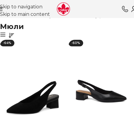
Skip to navigation
Skip to main content
Главная
Магазин
Обувь для женщин
Туфли ВЛ
Мюли
Мюли
-64%
-60%