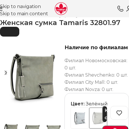
Skip to navigation
Skip to main content
Главная
Магазин
Аксессуары
Сумки
Женские
Женская сумка Tamaris 32801.97
SOLD O
UT
Наличие по филиалам
Филиал Новомосковская:
0 шт.
Филиал Shevchenko: 0 шт.
Филиал City Mall: 0 шт.
Филиал Novza: 0 шт.
Цвет:
Зелёный
Купить
сейчас