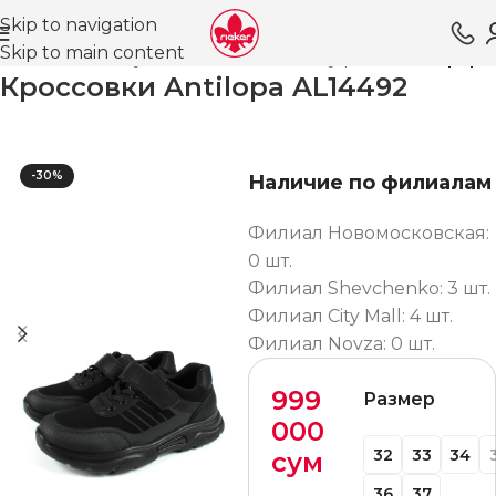
Skip to navigation
Skip to main content
ая
Магазин
Обувь для мальчиков
Туфли ВЛ
Лоферы
Кроссовки Antilopa AL14492
-30%
Наличие по филиалам
Филиал Новомосковская:
0 шт.
Филиал Shevchenko: 3 шт.
Филиал City Mall: 4 шт.
Филиал Novza: 0 шт.
999
Размер
000
32
33
34
сум
36
37