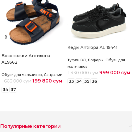
Кеды Antilopa AL 15441
Босоножки Антилопа
,
,
Туфли ВЛ
Лоферы
Обувь для
AL9562
мальчиков
999 000
сум
1 430 000
сум
,
Обувь для мальчиков
Сандалии
199 800
сум
666 000
сум
33
34
35
36
34
37
Выберите параметры
Выберите параметры
Популярные категории