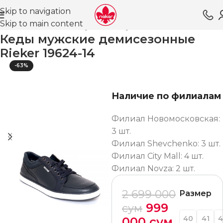
Skip to navigation
Skip to main content
Главная
Магазин
Обувь для мужчин
Кеды ВЛ
Кеды мужские демисезонные
Rieker 19624-14
-63%
Наличие по филиалам
Филиал Новомосковская:
3 шт.
Филиал Shevchenko: 3 шт.
Филиал City Mall: 4 шт.
Филиал Novza: 2 шт.
2 699 000
Размер
999
сум
40
41
4
000
сум