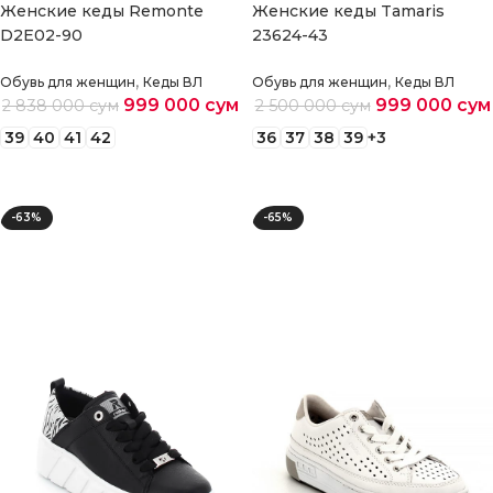
Женские кеды Remonte
Женские кеды Tamaris
D2E02-90
23624-43
,
,
Обувь для женщин
Кеды ВЛ
Обувь для женщин
Кеды ВЛ
999 000
сум
999 000
сум
2 838 000
сум
2 500 000
сум
39
40
41
42
36
37
38
39
+3
Выберите параметры
Выберите параметры
-63%
-65%