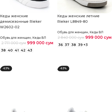
Кеды женские
Кеды женские летние
демисезонные Rieker
Rieker L8849-80
W2602-02
,
Обувь для женщин
Кеды ВЛ
,
999 000
сум
2 840 000
сум
Обувь для женщин
Кеды ВЛ
999 000
сум
2 711 000
сум
36
37
38
39
+3
38
40
41
42
43
Выберите параметры
Выберите параметры
-63%
-63%