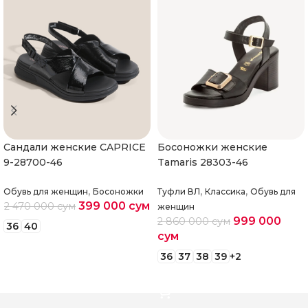
Cандали женские CAPRICE
Босоножки женские
9-28700-46
Tamaris 28303-46
,
,
,
Обувь для женщин
Босоножки
Туфли ВЛ
Классика
Обувь для
399 000
сум
2 470 000
сум
женщин
999 000
2 860 000
сум
36
40
сум
Выберите параметры
36
37
38
39
+2
Выберите параметры