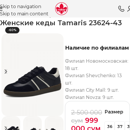
Skip to navigation
Skip to main content
Главная
Магазин
Обувь для женщин
Кеды ВЛ
Женские кеды Tamaris 23624-43
-60%
Наличие по филиалам
Филиал Новомосковская:
18 шт.
Филиал Shevchenko: 13
шт.
Филиал City Mall: 9 шт.
Филиал Novza: 9 шт.
2 500 000
Размер
999
сум
36
37
3
000
сум