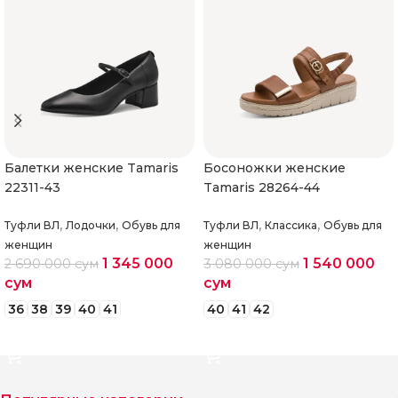
Балетки женские Tamaris
Босоножки женские
22311-43
Tamaris 28264-44
,
,
,
,
Туфли ВЛ
Лодочки
Обувь для
Туфли ВЛ
Классика
Обувь для
женщин
женщин
1 345 000
1 540 000
2 690 000
сум
3 080 000
сум
сум
сум
36
38
39
40
41
40
41
42
Выберите параметры
Выберите параметры