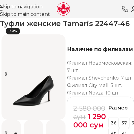
Skip to navigation
Skip to main content
вная
Магазин
Обувь для женщин
Туфли ВЛ
Лодочки
Туфли женские Tamaris 22447-46
-50%
Наличие по филиалам
Филиал Новомосковская:
7 шт.
Филиал Shevchenko: 7 шт.
Филиал City Mall: 5 шт.
Филиал Novza: 10 шт.
2 580 000
Размер
1 290
сум
36
37
000
сум
40
41