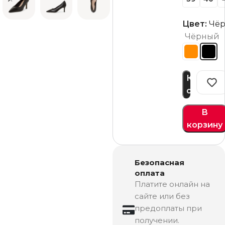
Цвет:
Чё
Чёрный
Купить
сейчас
В
корзину
Безопасная
оплата
Платите онлайн на
сайте или без
предоплаты при
получении.