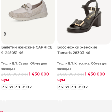
Балетки женские CAPRICE
Босоножки женские
9-245051-46
Tamaris 28303-46
,
,
,
,
Туфли ВЛ
Casual
Обувь для
Туфли ВЛ
Классика
Обувь для
женщин
женщин
1 430 000
1 430 000
2 860 000
сум
2 860 000
сум
сум
сум
36
37
38
39
+2
36
37
38
39
+2
Выберите параметры
Выберите параметры