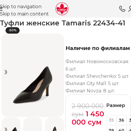
Skip to navigation
Skip to main content
вная
Магазин
Обувь для женщин
Туфли ВЛ
Лодочки
Туфли женские Tamaris 22434-41
-50%
Наличие по филиалам
Филиал Новомосковская:
6 шт.
Филиал Shevchenko: 5 шт.
Филиал City Mall: 5 шт.
Филиал Novza: 8 шт.
2 900 000
Размер
1 450
сум
35
36
000
сум
39
40