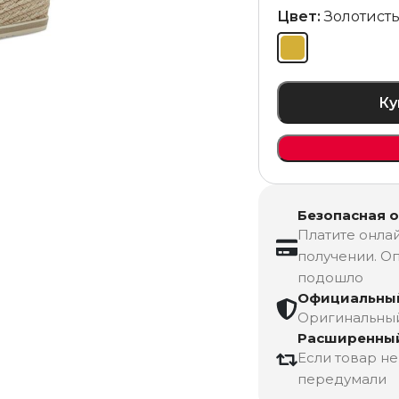
Цвет:
Золотист
Ку
Безопасная 
Платите онлай
получении. Оп
подошло
Официальный
Оригинальный 
Расширенный
Если товар н
передумали