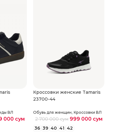
aris
Кроссовки женские Tamaris
Кроссовки 
23700-44
237001-44
,
еды ВЛ
Обувь для женщин
Кроссовки ВЛ
Обувь для же
9 000
сум
999 000
сум
2 700 000
сум
2 700 000
36
39
40
41
42
36
37
39
4
етры
Выберите параметры
Выберите 