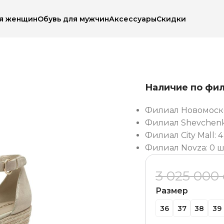
ля женщин
Обувь для мужчин
Аксессуары
Скидки
соножки
Босоножки Tamaris 223091-42
Наличие по фи
Филиал Новомоско
Филиал Shevchenko
Филиал City Mall: 4
Филиал Novza: 0 ш
3 025 000
Размер
36
37
38
39