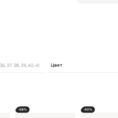
Цвет
36
,
37
,
38
,
39
,
40
,
41
-68%
-60%