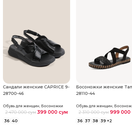
Cандали женские CAPRICE 9-
Босоножки женские Tam
28700-46
28110-44
,
,
Обувь для женщин
Босоножки
Обувь для женщин
Босонож
399 000
сум
999 000
2 470 000
сум
2 310 000
сум
36
40
36
37
38
39
+2
Выберите параметры
Выберите параметры