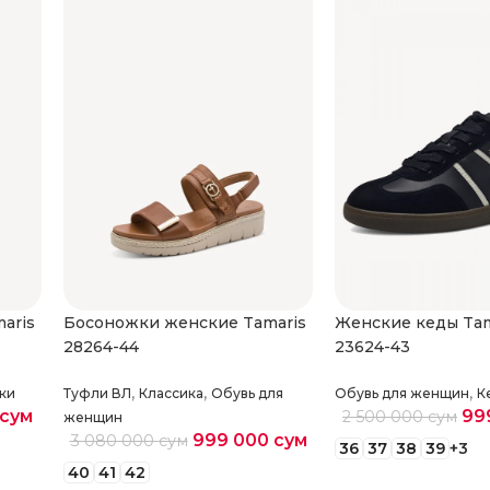
aris
Босоножки женские Tamaris
Женские кеды Tam
28264-44
23624-43
,
,
,
ки
Туфли ВЛ
Классика
Обувь для
Обувь для женщин
К
сум
99
2 500 000
сум
женщин
999 000
сум
3 080 000
сум
36
37
38
39
+3
40
41
42
Выберите парам