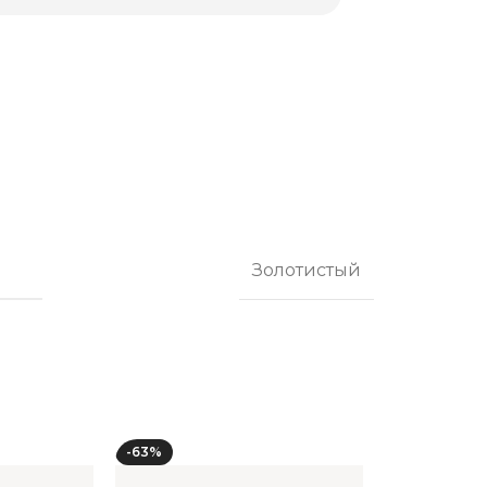
Золотистый
-63%
-63%