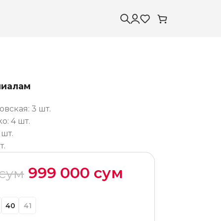
лиалам
вская: 3 шт.
: 4 шт.
 шт.
т.
999 000
сум
сум
40
41