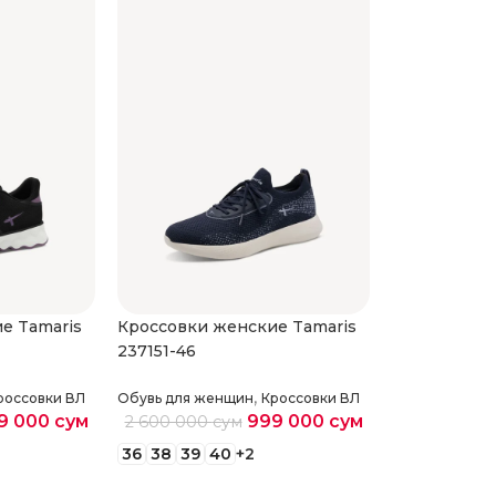
е Tamaris
Кроссовки женские Tamaris
Кроссовки 
237151-46
237481-46
,
россовки ВЛ
Обувь для женщин
Кроссовки ВЛ
Обувь для же
9 000
сум
999 000
сум
2 600 000
сум
3 080 000
36
38
39
40
+2
37
38
39
4
етры
Выберите параметры
Выберите 