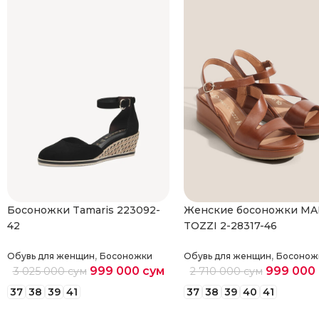
Босоножки Tamaris 223092-
Женские босоножки M
42
TOZZI 2-28317-46
,
,
Обувь для женщин
Босоножки
Обувь для женщин
Босонож
999 000
сум
999 000
3 025 000
сум
2 710 000
сум
37
38
39
41
37
38
39
40
41
Выберите параметры
Выберите параметры