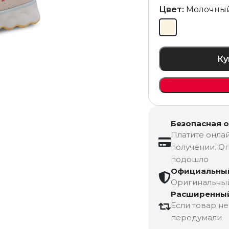
Цвет:
Молочны
Ку
Безопасная 
Платите онлай
получении. Оп
подошло
Официальный
Оригинальный 
Расширенный
Если товар н
передумали