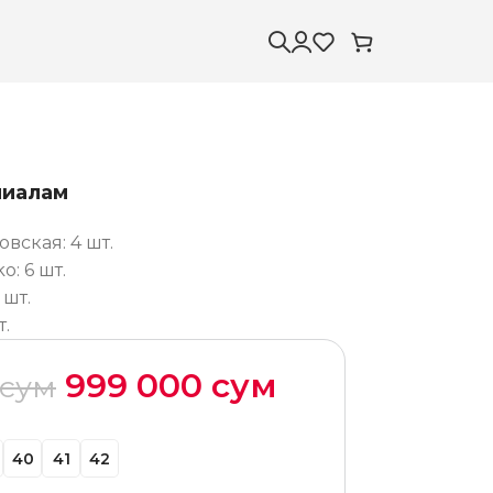
лиалам
вская: 4 шт.
: 6 шт.
 шт.
т.
999 000
сум
сум
40
41
42