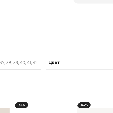
Цвет
37
,
38
,
39
,
40
,
41
,
42
-64%
-63%