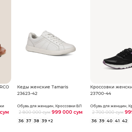
ARCO
Кеды женские Tamaris
Кроссовки женски
23623-42
23700-44
,
,
ки
Обувь для женщин
Кроссовки ВЛ
Обувь для женщин
К
сум
999 000
сум
99
2 800 000
сум
2 700 000
сум
36
37
38
39
+2
36
39
40
41
42
Выберите параметры
Выберите парам