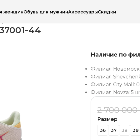
ля женщин
Обувь для мужчин
Аксессуары
Скидки
Кроссовки женские Tamaris 237001-44
37001-44
Наличие по фи
Филиал Новомоско
Филиал Shevchenko
Филиал City Mall: 0
Филиал Novza: 5 ш
2 700 000
Размер
36
37
38
39