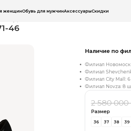
ля женщин
Обувь для мужчин
Аксессуары
Скидки
чки
Туфли женские Tamaris 224471-46
1-46
Наличие по фи
Филиал Новомоско
Филиал Shevchenko
Филиал City Mall: 6
Филиал Novza: 8 ш
2 580 000
Размер
36
37
38
39