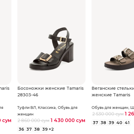
aris
Босоножки женские Tamaris
Веганские стельк
28303-46
женские Tamaris
,
,
,
ля
Туфли ВЛ
Классика
Обувь для
Обувь для женщин
Ш
1 2
2 530 000
сум
женщин
0
сум
1 430 000
сум
2 860 000
сум
37
38
39
40
41
36
37
38
39
+2
Выберите парам