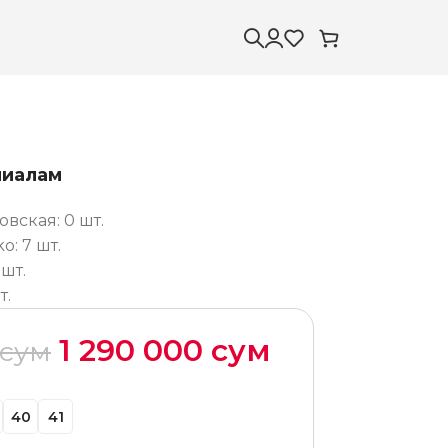
лиалам
вская: 0 шт.
: 7 шт.
 шт.
т.
1 290 000
сум
сум
40
41