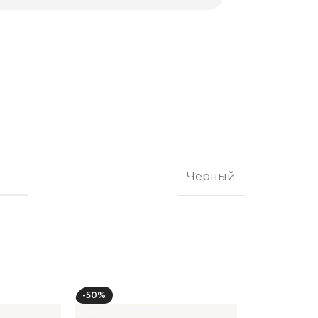
Чёрный
-50%
-50%