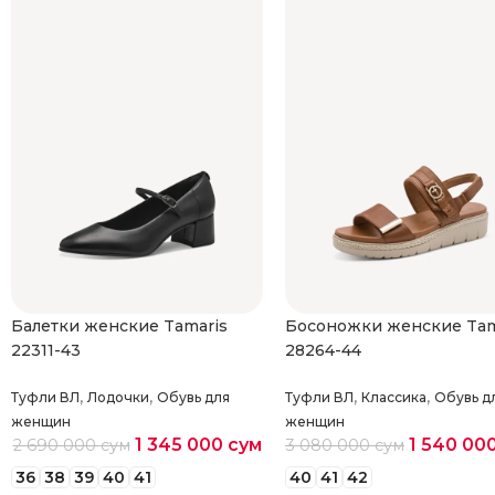
Балетки женские Tamaris
Босоножки женские Tam
22311-43
28264-44
,
,
,
,
Туфли ВЛ
Лодочки
Обувь для
Туфли ВЛ
Классика
Обувь д
женщин
женщин
1 345 000
сум
1 540 00
2 690 000
сум
3 080 000
сум
36
38
39
40
41
40
41
42