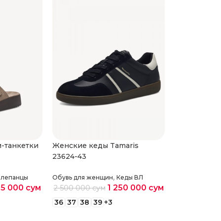
и-танкетки
Женские кеды Tamaris
Кроссовки 
23624-43
23700-44
,
лепанцы
Обувь для женщин
Кеды ВЛ
Обувь для же
65 000
сум
1 250 000
сум
2 500 000
сум
2 700 000
с
36
37
38
39
+3
36
39
40
4
етры
Выберите параметры
Выберите 