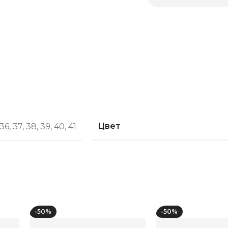
Цвет
36
,
37
,
38
,
39
,
40
,
41
-50%
-50%