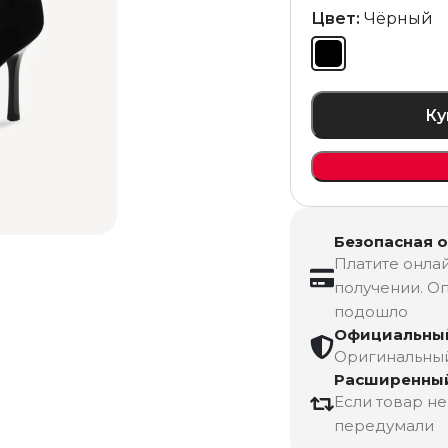
Цвет:
Чёрный
Ку
Безопасная 
Платите онлай
получении. Оп
подошло
Официальный
Оригинальный 
Расширенный
Если товар н
передумали