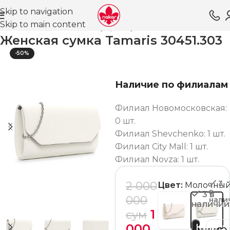
Skip to navigation
Skip to main content
лавная
Магазин
Аксессуары
Сумки
Клатчи женские
Женская сумка Tamaris 30451.303
-50%
Наличие по филиалам
Филиал Новомосковская:
0 шт.
Филиал Shevchenko: 1 шт.
Филиал City Mall: 1 шт.
Филиал Novza: 1 шт.
3
2 000
Цвет:
Молочны
в
3 в
000
нали
наличии
1
сум
000
Купить