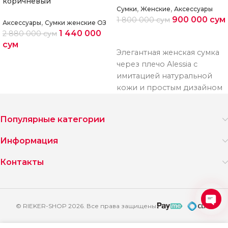
коричневый
,
,
Сумки
Женские
Аксессуары
900 000
сум
1 800 000
сум
,
Аксессуары
Сумки женские ОЗ
1 440 000
2 880 000
сум
Выберите параметры
сум
Элегантная женская сумка
Выберите параметры
через плечо Alessia с
имитацией натуральной
кожи и простым дизайном
созданная для стильных и
практичных женщин.
Популярные категории
Сумка
Информация
Контакты
© RIEKER-SHOP 2026. Все права защищены
Ope
2 000
chat