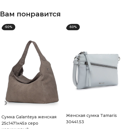
Вам понравится
-50%
-50%
Женская сумка Tamaris
Cумка Galanteya женская
30441.53
25с1471к45з серо