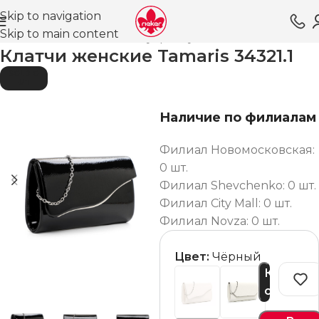
Skip to navigation
Skip to main content
Главная
Магазин
Аксессуары
Сумки
Женские
Клатчи женские Tamaris 34321.1
SOLD O
UT
Наличие по филиалам
Филиал Новомосковская:
0 шт.
Филиал Shevchenko: 0 шт.
Филиал City Mall: 0 шт.
Филиал Novza: 0 шт.
Цвет:
Чёрный
Купить
сейчас