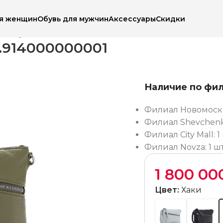
ля женщин
Обувь для мужчин
Аксессуары
Скидки
ая сумка Tamaris 30441.914000000001
1.914000000001
Наличие по фи
Филиал Новомосков
Филиал Shevchenko
Филиал City Mall: 1 
Филиал Novza: 1 шт
1 800 0
Цвет:
Хаки