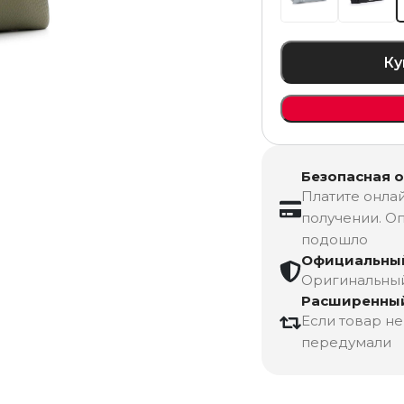
Ку
Безопасная 
Платите онлай
получении. Оп
подошло
Официальный
Оригинальный 
Расширенный
Если товар н
передумали