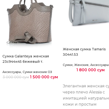
Женская сумка Tamaris
30441.53
Cумка Galanteya женская
23с944к45 бежевый т.
,
,
Сумки
Женские
Аксессуары
1 800 000
сум
,
Аксессуары
Сумки женские ОЗ
1 500 000
сум
3 000 000
сум
Выберите параметры
Выберите параметры
Элегантная женская с
через плечо Alessia с
имитацией натураль
кожи и простым