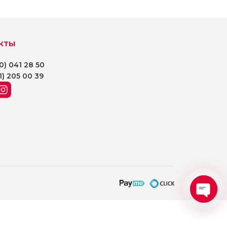
кты
0) 041 28 50
1) 205 00 39
Open
chaty