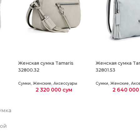
Женская сумка Tamaris
Женская сумка Ta
32800.32
32801.53
,
,
,
,
Сумки
Женские
Аксессуары
Сумки
Женские
Акс
2 320 000
сум
2 640 00
Выберите параметры
Выберите парам
умка
ной