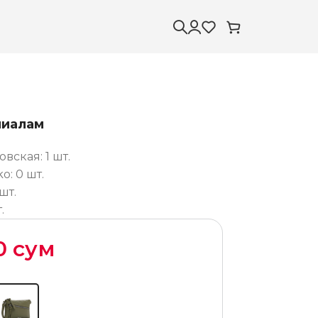
лиалам
ская: 1 шт.
: 0 шт.
шт.
.
00
сум