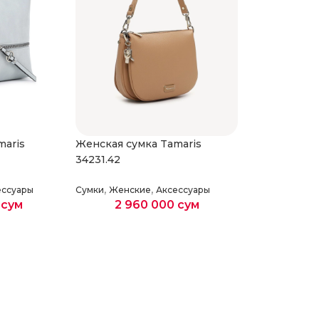
maris
Женская сумка Tamaris
Женская сум
34231.42
34234.42
,
,
,
ессуары
Сумки
Женские
Аксессуары
Сумки
Женск
0
сум
2 960 000
сум
3 00
етры
Выберите параметры
Выберите 