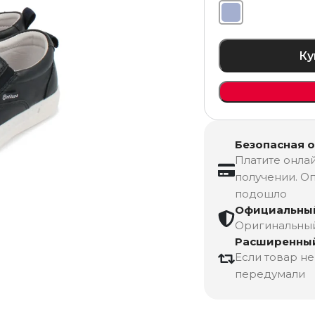
Ку
Безопасная 
Платите онлай
получении. Оп
подошло
Официальный
Оригинальный 
Расширенный
Если товар н
передумали