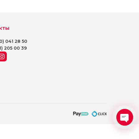
кты
0) 041 28 50
1) 205 00 39
Open
chaty