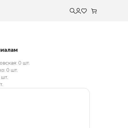
лиалам
вская: 0 шт.
: 0 шт.
 шт.
т.