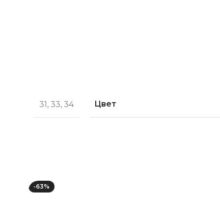
Цвет
31
,
33
,
34
-63%