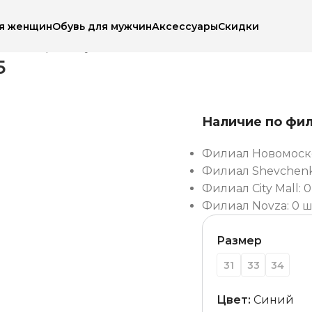
ля женщин
Обувь для мужчин
Аксессуары
Скидки
ка
Antilopa Полуботинки AL 5075
5
Наличие по фи
Филиал Новомоско
Филиал Shevchenko
Филиал City Mall: 0
Филиал Novza: 0 ш
Размер
31
33
34
Цвет:
Синий