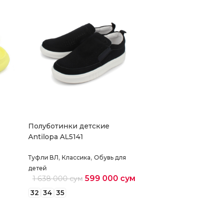
Полуботинки детские
Antilopa AL5141
,
,
Туфли ВЛ
Классика
Обувь для
детей
599 000
сум
1 638 000
сум
32
34
35
Выберите параметры