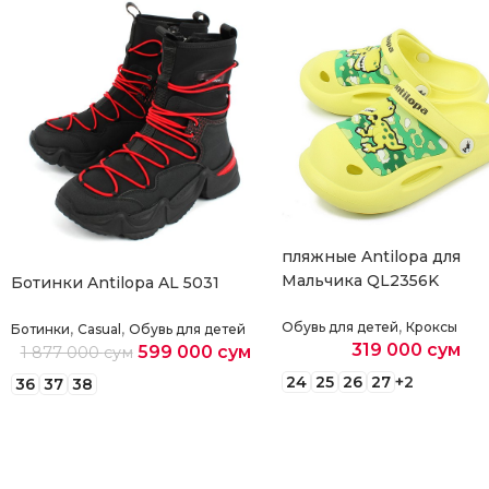
пляжные Antilopa для
Мальчика QL2356K
Ботинки Antilopa AL 5031
,
,
,
Обувь для детей
Кроксы
Ботинки
Casual
Обувь для детей
319 000
сум
599 000
сум
1 877 000
сум
24
25
26
27
+2
36
37
38
Выберите параметры
Выберите параметры