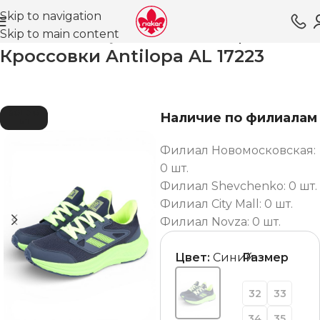
Skip to navigation
Skip to main content
лавная
Магазин
Обувь для мальчиков
Кроссовки ВЛ
Кроссовки Antilopa AL 17223
SOLD O
Наличие по филиалам
UT
Филиал Новомосковская:
0 шт.
Филиал Shevchenko: 0 шт.
Филиал City Mall: 0 шт.
Филиал Novza: 0 шт.
Цвет:
Синий
Размер
32
33
34
35