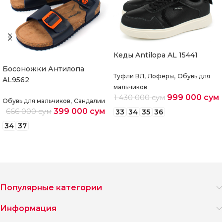
Кеды Antilopa AL 15441
Босоножки Антилопа
,
,
Туфли ВЛ
Лоферы
Обувь для
AL9562
мальчиков
999 000
сум
1 430 000
сум
,
Обувь для мальчиков
Сандалии
399 000
сум
666 000
сум
33
34
35
36
34
37
Выберите параметры
Выберите параметры
Популярные категории
Информация