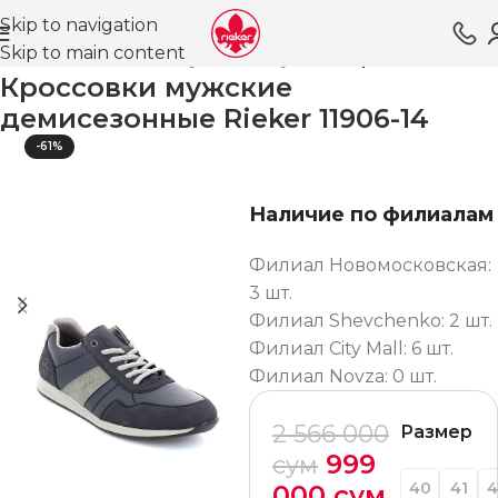
Skip to navigation
Skip to main content
Главная
Магазин
Обувь для мужчин
Кроссовки ВЛ
Кроссовки мужские
демисезонные Rieker 11906-14
-61%
Наличие по филиалам
Филиал Новомосковская:
3 шт.
Филиал Shevchenko: 2 шт.
Филиал City Mall: 6 шт.
Филиал Novza: 0 шт.
2 566 000
Размер
999
сум
40
41
4
000
сум