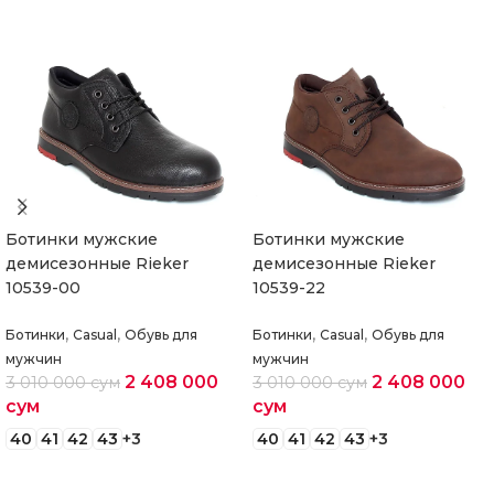
Ботинки мужские
Ботинки мужские
демисезонные Rieker
демисезонные Rieker
10539-00
10539-22
,
,
,
,
Ботинки
Casual
Обувь для
Ботинки
Casual
Обувь для
мужчин
мужчин
2 408 000
2 408 000
3 010 000
сум
3 010 000
сум
сум
сум
40
41
42
43
+3
40
41
42
43
+3
Выберите параметры
Выберите параметры