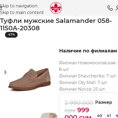
Skip to navigation
Skip to main content
вная
Магазин
Обувь для мужчин
Туфли ВЛ
Классика
Туфли мужские Salamander 058-
1150A-20308
-67%
Наличие по филиалам
Филиал Новомосковская:
8 шт.
Филиал Shevchenko: 7 шт.
Филиал City Mall: 7 шт.
Филиал Novza: 25 шт.
2 990 000
Размер
999
сум
40
41
000
сум