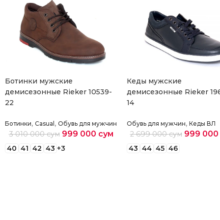
Ботинки мужские
Кеды мужские
демисезонные Rieker 10539-
демисезонные Rieker 19
22
14
,
,
,
Ботинки
Casual
Обувь для мужчин
Обувь для мужчин
Кеды ВЛ
999 000
сум
999 00
3 010 000
сум
2 699 000
сум
40
41
42
43
+3
43
44
45
46
Выберите параметры
Выберите параметры