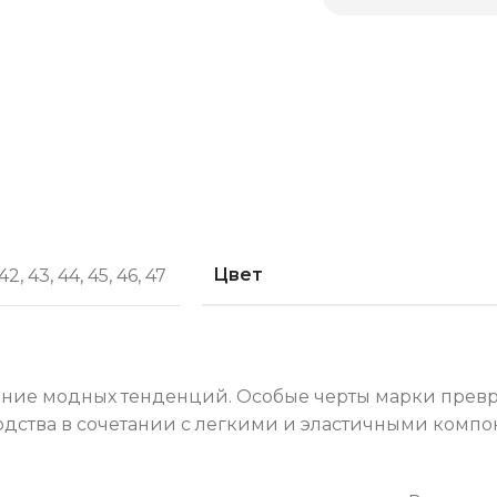
Цвет
42
,
43
,
44
,
45
,
46
,
47
ение модных тенденций. Особые черты марки превра
одства в сочетании с легкими и эластичными компо