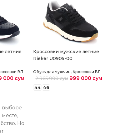
е летние
Кроссовки мужские летние
Кроссовки 
Rieker U0905-00
Rieker U130
,
оссовки ВЛ
Обувь для мужчин
Кроссовки ВЛ
Обувь для му
9 000
сум
999 000
сум
2 965 000
сум
2 948 000
44
46
40
41
43
4
етры
Выберите параметры
Выберите 
 выборе
 месте,
бство. Но
er
о вполне