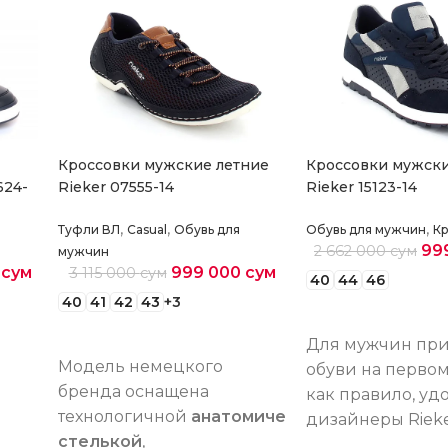
Кроссовки мужские летние
Кроссовки мужски
624-
Rieker 07555-14
Rieker 15123-14
,
,
,
Туфли ВЛ
Casual
Обувь для
Обувь для мужчин
Кр
99
2 662 000
сум
мужчин
0
сум
999 000
сум
3 115 000
сум
40
44
46
40
41
42
43
+3
Выберите парам
Выберите параметры
Для мужчин при
Модель немецкого
обуви на первом
бренда оснащена
как правило, удо
технологичной
анатомической
дизайнеры Riek
стелькой
,
уверены, что ег