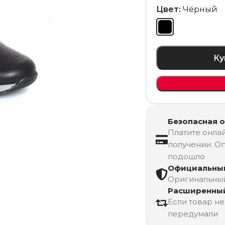
Цвет:
Чёрный
Ку
Безопасная 
Платите онлай
получении. Оп
подошло
Официальный
Оригинальный 
Расширенный
Если товар н
передумали