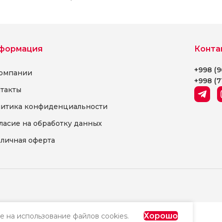
поддерживающей
можно сочетать 
естественное положение
интересным сти
стопы. В производстве
применена фирменная
формация
Конта
технология
Antistress
,
+998 (9
направленная на
омпании
+998 (7
снижение ударной
такты
нагрузки при ходьбе.
итика конфиденциальности
Нижняя часть состоит из
гибкой подошвы с
ласие на обработку данных
рельефными боковыми
личная оферта
элементами.
Хорошо
е на использование файлов cookies.