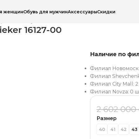
ля женщин
Обувь для мужчин
Аксессуары
Скидки
Кроссовки мужские летние Rieker 16127-00
eker 16127-00
Наличие по фи
Филиал Новомоско
Филиал Shevchenko
Филиал City Mall: 2
Филиал Novza: 0 ш
2 602 000
Размер
40
41
42
43