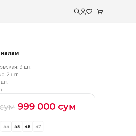
лиалам
вская: 3 шт.
: 2 шт.
 шт.
т.
999 000
сум
сум
44
45
46
47