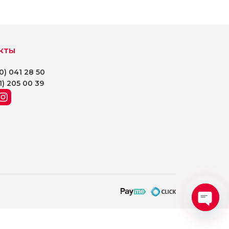
с
лем.
кты
0) 041 28 50
1) 205 00 39
Open
chaty