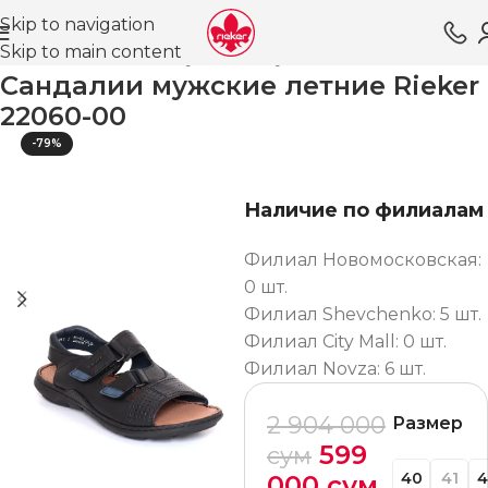
Skip to navigation
Skip to main content
Главная
Магазин
Обувь для мужчин
Сандалии
Сандалии мужские летние Rieker
22060-00
-79%
Наличие по филиалам
Филиал Новомосковская:
0 шт.
Филиал Shevchenko: 5 шт.
Филиал City Mall: 0 шт.
Филиал Novza: 6 шт.
2 904 000
Размер
599
сум
40
41
4
000
сум