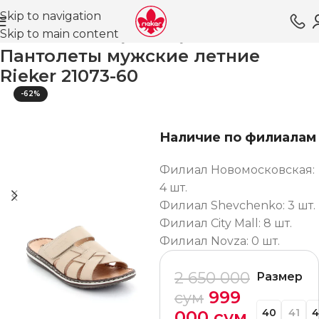
Skip to navigation
Skip to main content
Главная
Магазин
Обувь для мужчин
Шлёпанцы
Пантолеты мужские летние
Rieker 21073-60
-62%
Наличие по филиалам
Филиал Новомосковская:
4 шт.
Филиал Shevchenko: 3 шт.
Филиал City Mall: 8 шт.
Филиал Novza: 0 шт.
2 650 000
Размер
999
сум
40
41
4
000
сум