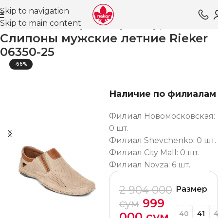
Skip to navigation
Skip to main content
Главная
Магазин
Обувь для мужчин
Туфли ВЛ
Casual
Слипоны мужские летние Rieker
06350-25
-66%
Наличие по филиалам
Филиал Новомосковская:
0 шт.
Филиал Shevchenko: 0 шт.
Филиал City Mall: 0 шт.
Филиал Novza: 6 шт.
2 904 000
Размер
999
сум
40
41
000
сум