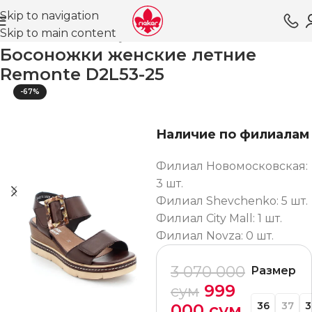
Skip to navigation
Skip to main content
Главная
Магазин
Обувь для женщин
Босоножки
Босоножки женские летние
Remonte D2L53-25
-67%
Наличие по филиалам
Филиал Новомосковская:
3 шт.
Филиал Shevchenko: 5 шт.
Филиал City Mall: 1 шт.
Филиал Novza: 0 шт.
3 070 000
Размер
999
сум
36
37
3
000
сум