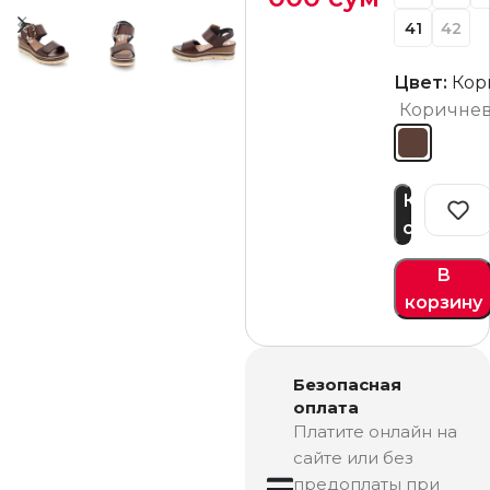
41
42
Цвет:
Кор
Коричне
Купить
сейчас
В
корзину
Безопасная
оплата
Платите онлайн на
сайте или без
предоплаты при