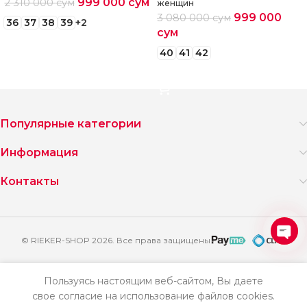
999 000
сум
2 310 000
сум
женщин
999 000
3 080 000
сум
36
37
38
39
+2
сум
Выберите параметры
40
41
42
Выберите параметры
Популярные категории
Информация
Контакты
© RIEKER-SHOP 2026. Все права защищены
Ope
3
chat
070
Босоножки
Пользуясь настоящим веб-сайтом, Вы даете
000
женские
свое согласие на использование файлов cookies.
Добавить
Купить
летние
сум