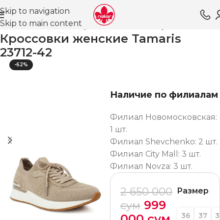
Skip to navigation
Skip to main content
Главная
Магазин
Обувь для женщин
Кроссовки ВЛ
Кроссовки женские Tamaris
23712-42
-62%
Наличие по филиалам
Филиал Новомосковская:
1 шт.
Филиал Shevchenko: 2 шт.
Филиал City Mall: 3 шт.
Филиал Novza: 3 шт.
2 650 000
Размер
999
сум
36
37
3
000
сум