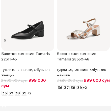
Балетки женские Tamaris
Босоножки женские
22311-43
Tamaris 28350-46
,
,
,
,
Туфли ВЛ
Лодочки
Обувь для
Туфли ВЛ
Классика
Обувь для
женщин
женщин
999 000
999 000
сум
2 690 000
сум
2 580 000
сум
сум
36
37
38
39
+2
36
37
38
39
+2
Выберите параметры
Выберите параметры