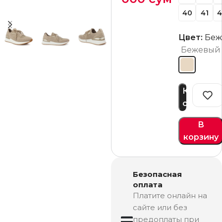
40
41
4
Цвет:
Беж
Бежевый
Купить
сейчас
В
корзину
Безопасная
оплата
Платите онлайн на
сайте или без
предоплаты при