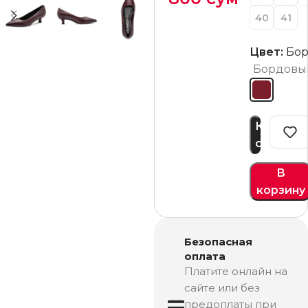
40
41
Цвет:
Бо
Бордовы
Купить
сейчас
В
корзину
Безопасная
оплата
Платите онлайн на
сайте или без
предоплаты при