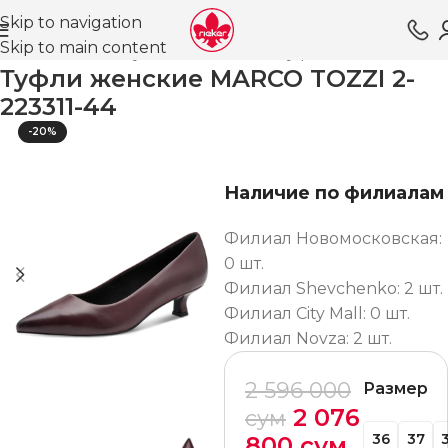
Skip to navigation
Skip to main content
ная
Магазин
Обувь для женщин
Туфли ОЗ
Классика
Туфли женские MARCO TOZZI 2-
223311-44
-20%
Наличие по филиалам
Филиал Новомосковская:
0 шт.
Филиал Shevchenko: 2 шт.
Филиал City Mall: 0 шт.
Филиал Novza: 2 шт.
2 596 000
Размер
2 076
сум
36
37
800
сум