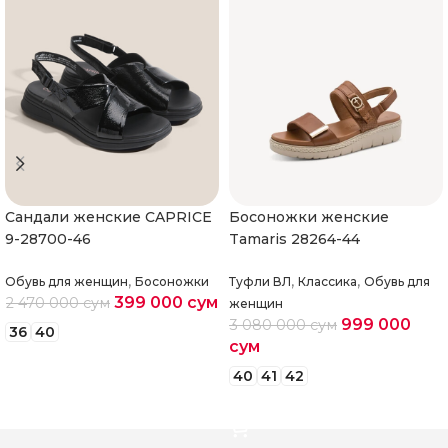
Cандали женские CAPRICE
Босоножки женские
9-28700-46
Tamaris 28264-44
,
,
,
Обувь для женщин
Босоножки
Туфли ВЛ
Классика
Обувь для
399 000
сум
2 470 000
сум
женщин
999 000
3 080 000
сум
36
40
сум
Выберите параметры
40
41
42
Выберите параметры