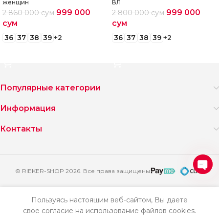
женщин
ВЛ
999 000
999 000
2 860 000
сум
2 800 000
сум
сум
сум
36
37
38
39
+2
36
37
38
39
+2
Выберите параметры
Выберите параметры
Популярные категории
Информация
Контакты
© RIEKER-SHOP 2026. Все права защищены
Ope
2
chat
716
Босоножки
Пользуясь настоящим веб-сайтом, Вы даете
000
женские
свое согласие на использование файлов cookies.
Добавить
Купить
летние
сум