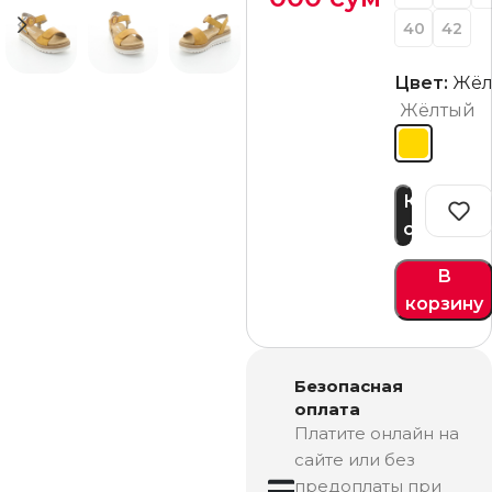
40
42
Цвет:
Жёл
Жёлтый
Купить
сейчас
В
корзину
Безопасная
оплата
Платите онлайн на
сайте или без
предоплаты при