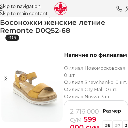
Skip to navigation
Skip to main content
Главная
Магазин
Обувь для женщин
Босоножки
Босоножки женские летние
Remonte D0Q52-68
-78%
Наличие по филиалам
Филиал Новомосковская:
0 шт.
Филиал Shevchenko: 0 шт.
Филиал City Mall: 0 шт.
Филиал Novza: 3 шт.
2 716 000
Размер
599
сум
36
37
3
000
сум