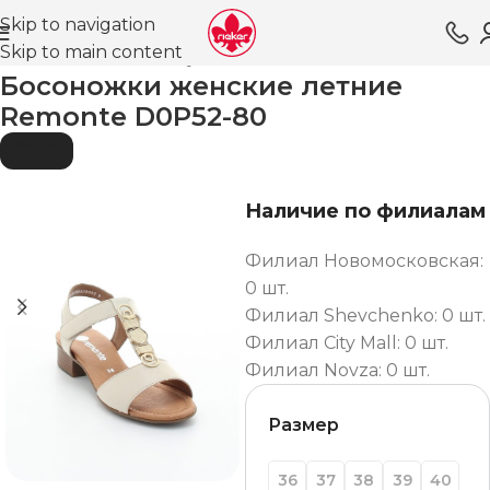
Skip to navigation
Skip to main content
Главная
Магазин
Обувь для женщин
Босоножки
Босоножки женские летние
Remonte D0P52-80
SOLD O
UT
Наличие по филиалам
Филиал Новомосковская:
0 шт.
Филиал Shevchenko: 0 шт.
Филиал City Mall: 0 шт.
Филиал Novza: 0 шт.
Размер
36
37
38
39
40