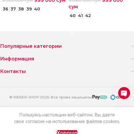
999 000
сум
999 000
3 025 000
сум
3 080 000
сум
сум
36
37
38
39
40
40
41
42
Выберите параметры
Выберите параметры
Популярные категории
Информация
Контакты
© RIEKER-SHOP 2026. Все права защищены
Ope
chat
Пользуясь настоящим веб-сайтом, Вы даете
Босоножки
свое согласие на использование файлов cookies.
Добавить
Купить
женские летние
Remonte D0P52-
в корзину
сейчас
лавная
Избранное
Корзина
Хорошо