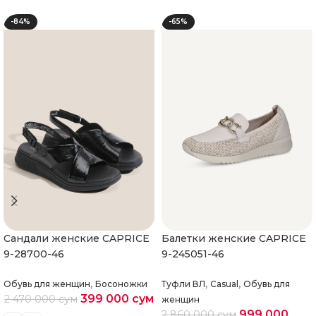
-84%
-65%
Cандали женские CAPRICE
Балетки женские CAPRICE
9-28700-46
9-245051-46
,
,
,
Обувь для женщин
Босоножки
Туфли ВЛ
Casual
Обувь для
399 000
сум
2 470 000
сум
женщин
999 000
2 860 000
сум