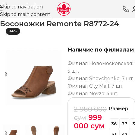
Skip to navigation
Skip to main content
Главная
Магазин
Обувь для женщин
Босоножки
Босоножки Remonte R8772-24
-66%
Наличие по филиалам
Филиал Новомосковская:
5 шт.
Филиал Shevchenko: 7 шт.
Филиал City Mall: 7 шт.
Филиал Novza: 4 шт.
2 980 000
Размер
999
сум
36
37
000
сум
41
42