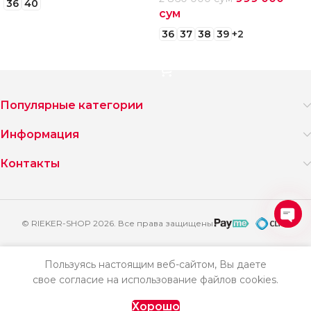
36
40
сум
Выберите параметры
36
37
38
39
+2
Выберите параметры
Популярные категории
Информация
Контакты
© RIEKER-SHOP 2026. Все права защищены
Ope
2 980
chat
000
Пользуясь настоящим веб-сайтом, Вы даете
Босоножки
свое согласие на использование файлов cookies.
Добавить
Купить
сум
Remonte
999
в корзину
сейчас
R8772-24
лавная
Избранное
Корзина
Хорошо