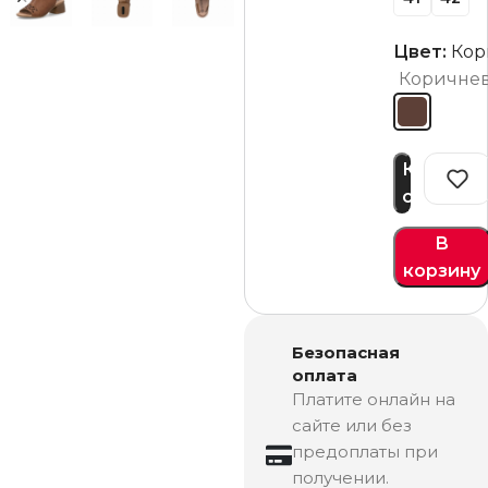
Цвет:
Кор
Коричне
Купить
сейчас
В
корзину
Безопасная
оплата
Платите онлайн на
сайте или без
предоплаты при
получении.