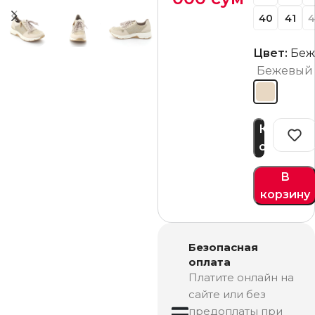
40
41
4
Цвет:
Беж
Бежевый
Купить
сейчас
В
корзину
Безопасная
оплата
Платите онлайн на
сайте или без
предоплаты при