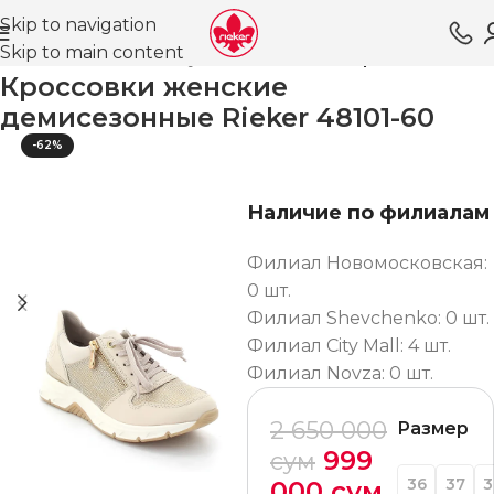
Skip to navigation
Skip to main content
Главная
Магазин
Обувь для женщин
Кроссовки ВЛ
Кроссовки женские
демисезонные Rieker 48101-60
-62%
Наличие по филиалам
Филиал Новомосковская:
0 шт.
Филиал Shevchenko: 0 шт.
Филиал City Mall: 4 шт.
Филиал Novza: 0 шт.
2 650 000
Размер
999
сум
36
37
3
000
сум