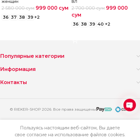
женщин
ВЛ
999 000
сум
999 000
2 580 000
сум
2 700 000
сум
сум
36
37
38
39
+2
36
38
39
40
+2
Выберите параметры
Выберите параметры
Популярные категории
Информация
Контакты
© RIEKER-SHOP 2026. Все права защищены
Ope
2
chat
650
Пользуясь настоящим веб-сайтом, Вы даете
Кроссовки
000
свое согласие на использование файлов cookies.
Добавить
Купить
женские
сум