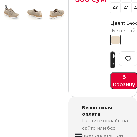
40
41
4
Цвет:
Беж
Бежевый
Купить
сейчас
В
корзину
Безопасная
оплата
Платите онлайн на
сайте или без
предоплаты при