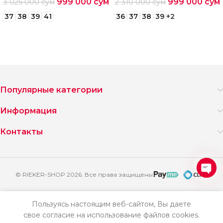
999 000
сум
999 000
сум
3 025 000
сум
2 310 000
сум
37
38
39
41
36
37
38
39
+2
Выберите параметры
Выберите параметры
Популярные категории
Информация
Контакты
© RIEKER-SHOP 2026. Все права защищены
Ope
2
chat
860
Пользуясь настоящим веб-сайтом, Вы даете
Кроссовки
000
свое согласие на использование файлов cookies.
Добавить
Купить
женские
сум