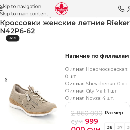
Skip to navigation
Skip to main content
Главная
Магазин
Обувь для женщин
Кроссовки ВЛ
Кроссовки женские летние Rieker
N42P6-62
-65%
Наличие по филиалам
Филиал Новомосковская:
0 шт.
Филиал Shevchenko: 0 шт.
Филиал City Mall: 1 шт.
Филиал Novza: 4 шт.
2 860 000
Размер
999
сум
36
37
3
000
сум