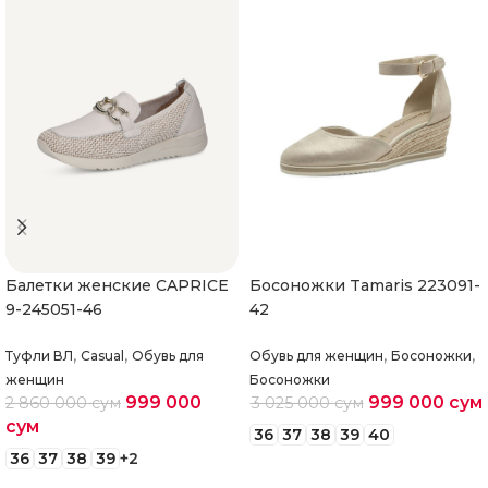
Балетки женские CAPRICE
Босоножки Tamaris 223091-
9-245051-46
42
,
,
,
,
Туфли ВЛ
Casual
Обувь для
Обувь для женщин
Босоножки
женщин
Босоножки
999 000
999 000
сум
2 860 000
сум
3 025 000
сум
сум
36
37
38
39
40
36
37
38
39
+2
Выберите параметры