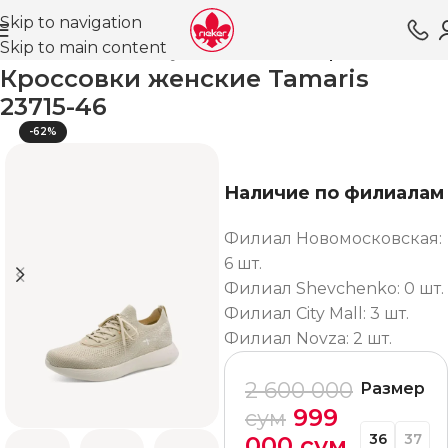
Skip to navigation
Skip to main content
Главная
Магазин
Обувь для женщин
Кроссовки ВЛ
Кроссовки женские Tamaris
23715-46
-62%
Наличие по филиалам
Филиал Новомосковская:
6 шт.
Филиал Shevchenko: 0 шт.
Филиал City Mall: 3 шт.
Филиал Novza: 2 шт.
2 600 000
Размер
999
сум
36
37
000
сум